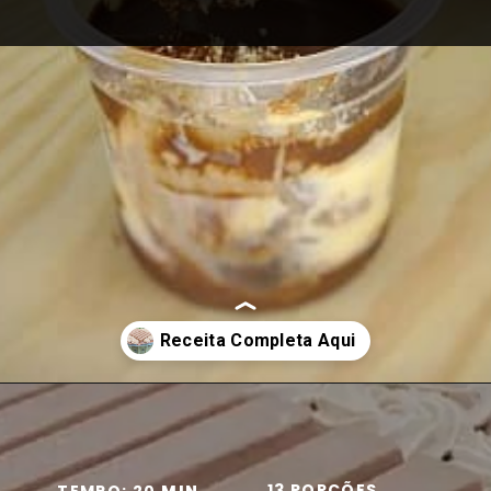
Opening
https://receiterapia.com.br/sobremesas/pave-de-kit-kat/
13 PORÇÕES
TEMPO: 20
 MIN