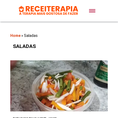
Doces e Sobremesas
Air Fryer
Home
»
Saladas
SALADAS
Massas
Lanches
Bolos
Pães
Sopas