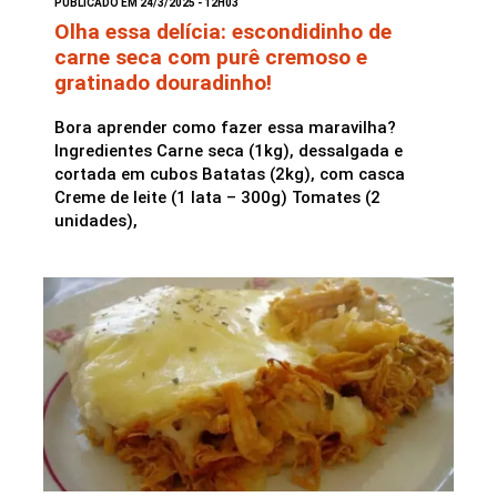
PUBLICADO EM 24/3/2025 - 12H03
Olha essa delícia: escondidinho de
carne seca com purê cremoso e
gratinado douradinho!
Bora aprender como fazer essa maravilha?
Ingredientes Carne seca (1kg), dessalgada e
cortada em cubos Batatas (2kg), com casca
Creme de leite (1 lata – 300g) Tomates (2
unidades),