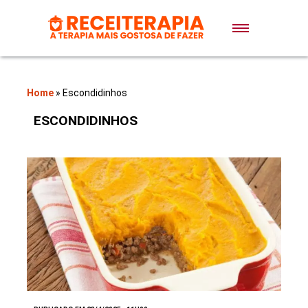
Doces e Sobremesas
Air Fryer
Home
»
Escondidinhos
ESCONDIDINHOS
Massas
Lanches
Bolos
Pães
Sopas