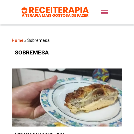
Doces e Sobremesas
Air Fryer
Home
»
Sobremesa
SOBREMESA
Massas
Lanches
Bolos
Pães
Sopas