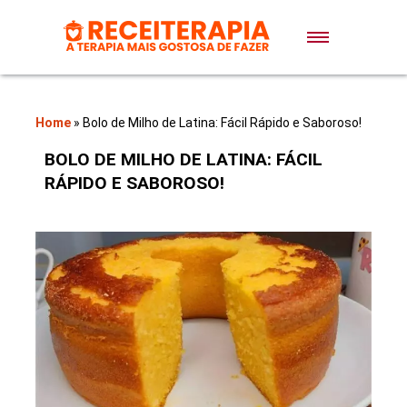
Doces e Sobremesas
Air Fryer
Home
»
Bolo de Milho de Latina: Fácil Rápido e Saboroso!
BOLO DE MILHO DE LATINA: FÁCIL
Massas
RÁPIDO E SABOROSO!
Lanches
Bolos
Pães
Sopas