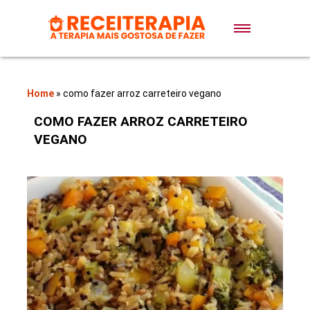
Doces e Sobremesas
Air Fryer
Home
»
como fazer arroz carreteiro vegano
COMO FAZER ARROZ CARRETEIRO
Massas
VEGANO
Lanches
Bolos
Pães
Sopas