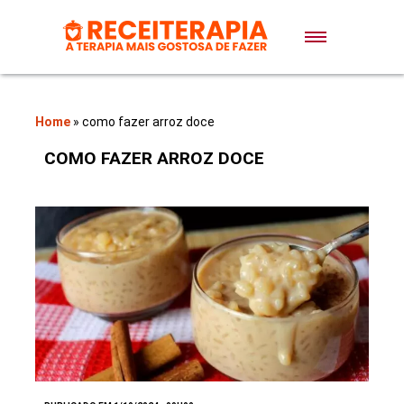
Doces e Sobremesas
Air Fryer
Home
»
como fazer arroz doce
COMO FAZER ARROZ DOCE
Massas
Lanches
Bolos
Pães
Sopas