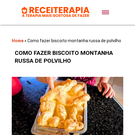
Doces e Sobremesas
Air Fryer
Home
»
Como fazer biscoito montanha russa de polvilho
COMO FAZER BISCOITO MONTANHA
Massas
RUSSA DE POLVILHO
Lanches
Bolos
Pães
Sopas