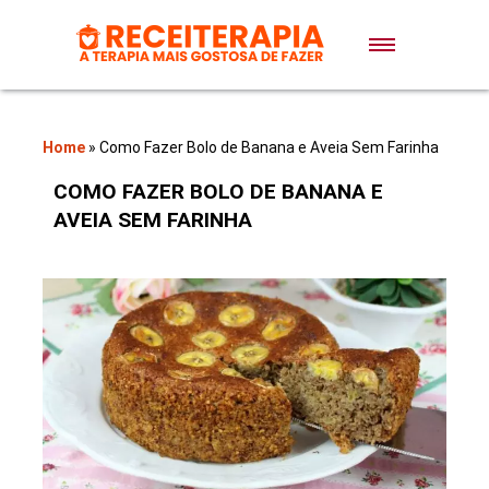
Doces e Sobremesas
Air Fryer
Home
»
Como Fazer Bolo de Banana e Aveia Sem Farinha
COMO FAZER BOLO DE BANANA E
Massas
AVEIA SEM FARINHA
Lanches
Bolos
Pães
Sopas