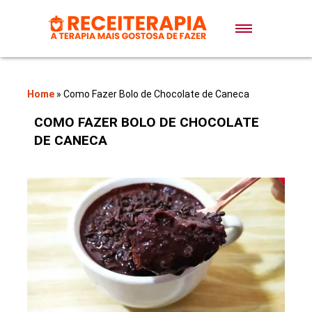
Doces e Sobremesas
Air Fryer
Home
»
Como Fazer Bolo de Chocolate de Caneca
COMO FAZER BOLO DE CHOCOLATE
Massas
DE CANECA
Lanches
Bolos
Pães
Sopas