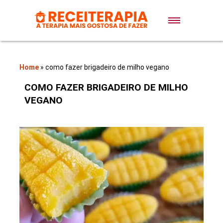
Doces e Sobremesas
Air Fryer
Home
»
como fazer brigadeiro de milho vegano
COMO FAZER BRIGADEIRO DE MILHO
Massas
VEGANO
Lanches
Bolos
Pães
Sopas