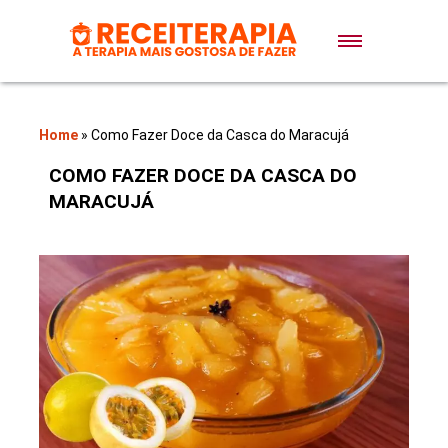
Doces e Sobremesas
Air Fryer
Home
»
Como Fazer Doce da Casca do Maracujá
COMO FAZER DOCE DA CASCA DO
Massas
MARACUJÁ
Lanches
Bolos
Pães
Sopas