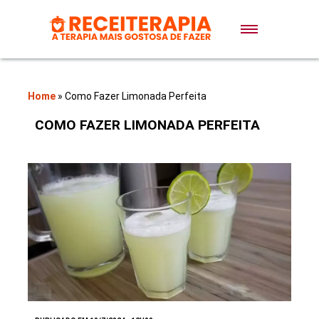
Doces e Sobremesas
Air Fryer
Home
»
Como Fazer Limonada Perfeita
COMO FAZER LIMONADA PERFEITA
Massas
Lanches
Bolos
Pães
Sopas