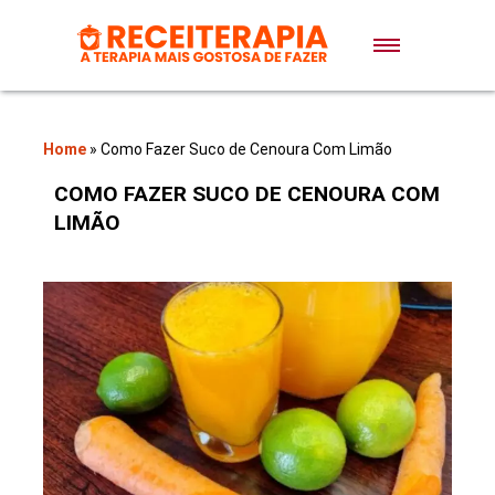
Doces e Sobremesas
Air Fryer
Home
»
Como Fazer Suco de Cenoura Com Limão
COMO FAZER SUCO DE CENOURA COM
Massas
LIMÃO
Lanches
Bolos
Pães
Sopas