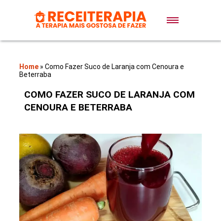
Doces e Sobremesas
Air Fryer
Home
»
Como Fazer Suco de Laranja com Cenoura e
Beterraba
Massas
COMO FAZER SUCO DE LARANJA COM
CENOURA E BETERRABA
Lanches
Bolos
Pães
Sopas