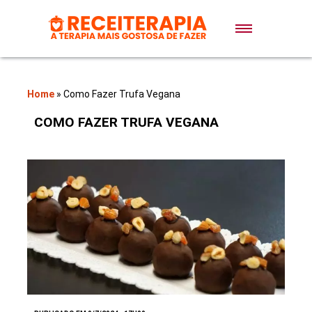
Doces e Sobremesas
Air Fryer
Home
»
Como Fazer Trufa Vegana
COMO FAZER TRUFA VEGANA
Massas
Lanches
Bolos
Pães
Sopas