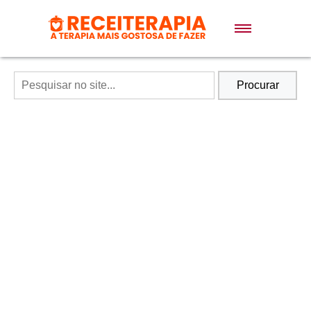
Doces e Sobremesas
Air Fryer
Procurar
Massas
Lanches
Bolos
Pães
Sopas