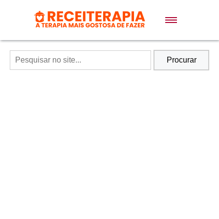
Doces e Sobremesas
Air Fryer
Procurar
Massas
Lanches
Bolos
Pães
Sopas