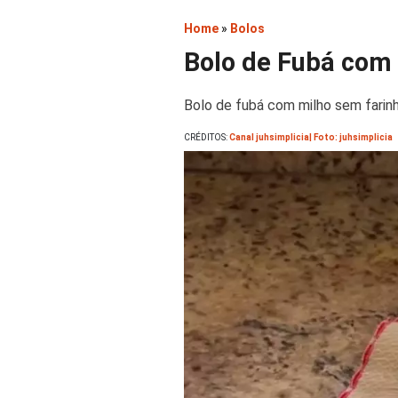
Home
»
Bolos
Bolo de Fubá com 
Bolo de fubá com milho sem farinha
CRÉDITOS:
Canal juhsimplicia| Foto: juhsimplicia