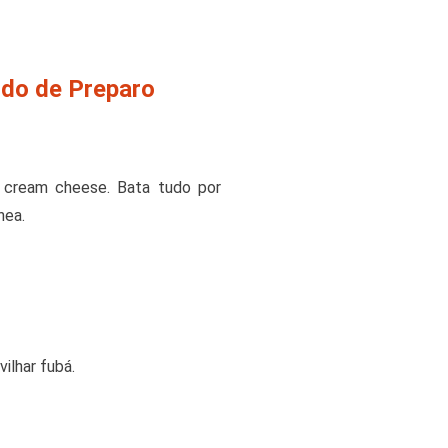
odo de Preparo
 o cream cheese. Bata tudo por
nea.
ilhar fubá.