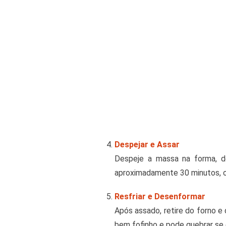
Despejar e Assar
Despeje a massa na forma, dê
aproximadamente 30 minutos, ou
Resfriar e Desenformar
Após assado, retire do forno e
bem fofinho e pode quebrar se 