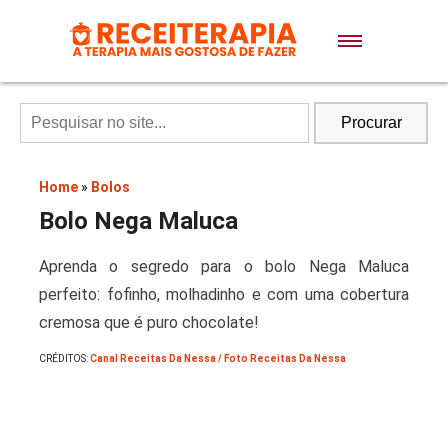
Doces e Sobremesas
Air Fryer
Procurar
Massas
Home
»
Bolos
Bolo Nega Maluca
Lanches
Aprenda o segredo para o bolo Nega Maluca
perfeito: fofinho, molhadinho e com uma cobertura
Bolos
cremosa que é puro chocolate!
CRÉDITOS:
Canal Receitas Da Nessa / Foto Receitas Da Nessa
Pães
Sopas