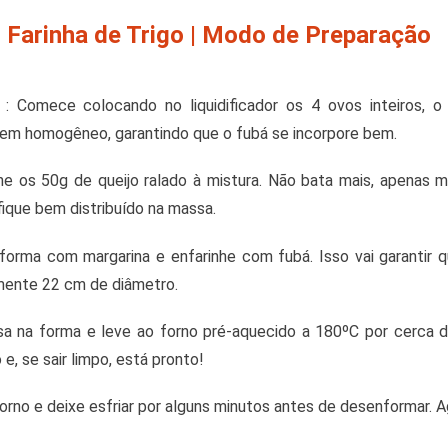
Farinha de Trigo | Modo de Preparação
: Comece colocando no liquidificador os 4 ovos inteiros, o
bem homogêneo, garantindo que o fubá se incorpore bem.
ne os 50g de queijo ralado à mistura. Não bata mais, apenas
fique bem distribuído na massa.
orma com margarina e enfarinhe com fubá. Isso vai garantir q
mente 22 cm de diâmetro.
sa na forma e leve ao forno pré-aquecido a 180ºC por cerca 
o e, se sair limpo, está pronto!
forno e deixe esfriar por alguns minutos antes de desenformar. Ag