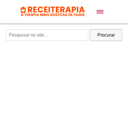
Doces e Sobremesas
Air Fryer
Procurar
Massas
Lanches
Bolos
Pães
Sopas