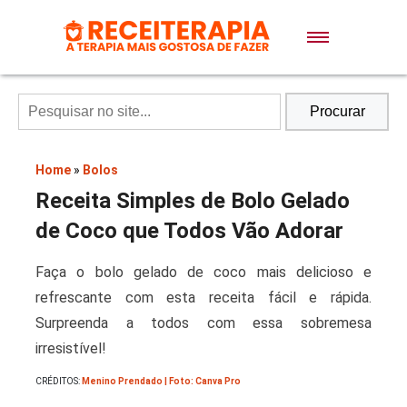
Doces e Sobremesas
Air Fryer
Procurar
Massas
Home
»
Bolos
Receita Simples de Bolo Gelado
Lanches
de Coco que Todos Vão Adorar
Faça o bolo gelado de coco mais delicioso e
Bolos
refrescante com esta receita fácil e rápida.
Surpreenda a todos com essa sobremesa
Pães
irresistível!
CRÉDITOS:
Menino Prendado | Foto: Canva Pro
Sopas