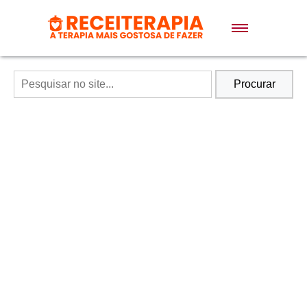
Doces e Sobremesas
Air Fryer
Procurar
Massas
Lanches
Bolos
Pães
Sopas