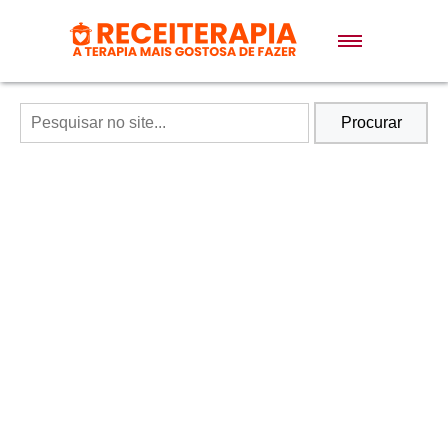
Doces e Sobremesas
Air Fryer
Procurar
Massas
Lanches
Bolos
Pães
Sopas