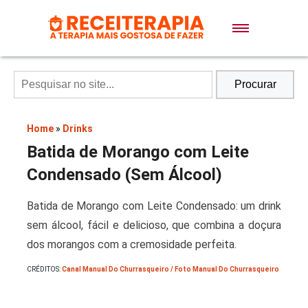
Doces e Sobremesas
Air Fryer
Procurar
Massas
Home
»
Drinks
Batida de Morango com Leite
Lanches
Condensado (Sem Álcool)
Batida de Morango com Leite Condensado: um drink
Bolos
sem álcool, fácil e delicioso, que combina a doçura
dos morangos com a cremosidade perfeita.
Pães
CRÉDITOS:
Canal Manual Do Churrasqueiro / Foto Manual Do Churrasqueiro
Sopas