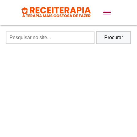
Doces e Sobremesas
Air Fryer
Procurar
Massas
Lanches
Bolos
Pães
Sopas