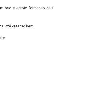
um rolo e enrole formando dois
s, até crescer bem.
nte.