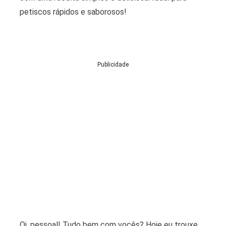
petiscos rápidos e saborosos!
Publicidade
Oi, pessoal! Tudo bem com vocês? Hoje eu trouxe