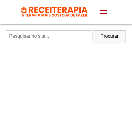
Doces e Sobremesas
Air Fryer
Procurar
Massas
Lanches
Bolos
Pães
Sopas