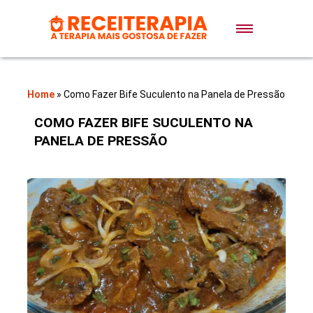
Doces e Sobremesas
Air Fryer
Home
»
Como Fazer Bife Suculento na Panela de Pressão
COMO FAZER BIFE SUCULENTO NA
Massas
PANELA DE PRESSÃO
Lanches
Bolos
Pães
Sopas