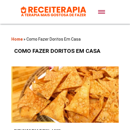
Doces e Sobremesas
Air Fryer
Home
»
Como Fazer Doritos Em Casa
COMO FAZER DORITOS EM CASA
Massas
Lanches
Bolos
Pães
Sopas