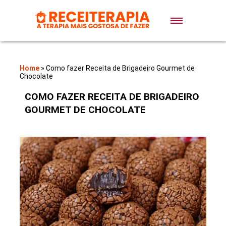
Doces e Sobremesas
Air Fryer
Home
»
Como fazer Receita de Brigadeiro Gourmet de
Chocolate
Massas
COMO FAZER RECEITA DE BRIGADEIRO
GOURMET DE CHOCOLATE
Lanches
Bolos
Pães
Sopas