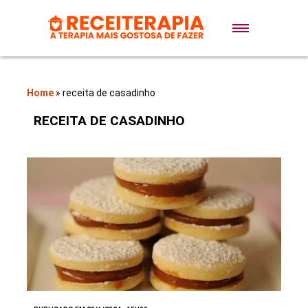
Doces e Sobremesas
Air Fryer
Home
»
receita de casadinho
RECEITA DE CASADINHO
Massas
Lanches
Bolos
Pães
Sopas