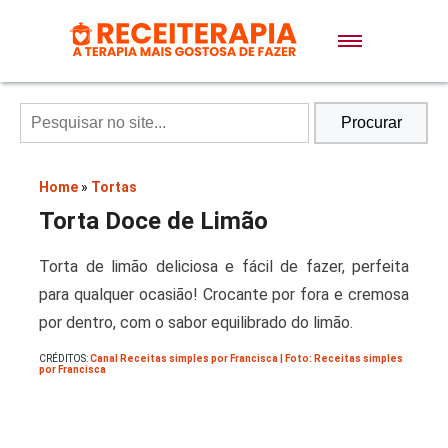
Doces e Sobremesas
Air Fryer
Procurar
Massas
Home
»
Tortas
Torta Doce de Limão
Lanches
Torta de limão deliciosa e fácil de fazer, perfeita
para qualquer ocasião! Crocante por fora e cremosa
Bolos
por dentro, com o sabor equilibrado do limão.
CRÉDITOS:
Canal Receitas simples por Francisca | Foto: Receitas simples
Pães
por Francisca
Sopas