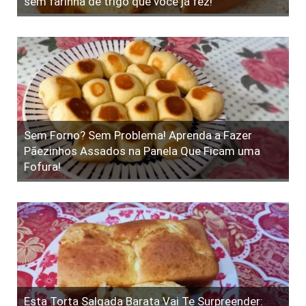
sem farinha de trigo que você já fez!
Sem Forno? Sem Problema! Aprenda a Fazer
Pãezinhos Assados na Panela Que Ficam uma
Fofura!
Esta Torta Salgada Barata Vai Te Surpreender: