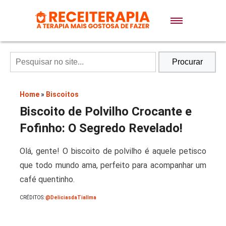
Doces e Sobremesas
Air Fryer
Procurar
Massas
Home
»
Biscoitos
Biscoito de Polvilho Crocante e
Lanches
Fofinho: O Segredo Revelado!
Olá, gente! O biscoito de polvilho é aquele petisco
Bolos
que todo mundo ama, perfeito para acompanhar um
café quentinho.
Pães
CRÉDITOS:
@DeliciasdaTiaIlma
Sopas