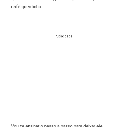
café quentinho.
Publicidade
Vou te ensinar o passo a passo para deixar ele