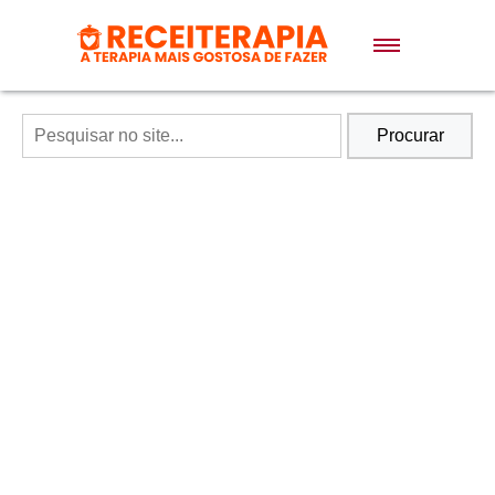
Doces e Sobremesas
Air Fryer
Procurar
Massas
Lanches
Bolos
Pães
Sopas