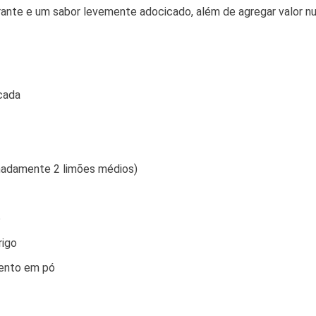
ante e um sabor levemente adocicado, além de agregar valor nutr
cada
madamente 2 limões médios)
o
rigo
mento em pó