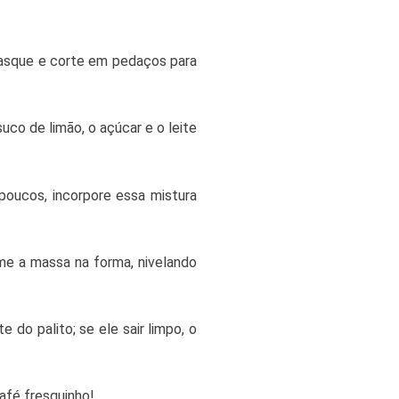
casque e corte em pedaços para
 suco de limão, o açúcar e o leite
poucos, incorpore essa mistura
e a massa na forma, nivelando
do palito; se ele sair limpo, o
afé fresquinho!