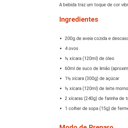
A bebida traz um toque de cor vibr
Ingredientes
200g de aveia cozida e descas
4 ovos
½ xícara (120ml) de óleo
60ml de suco de limão (aproxi
1½ xícara (300g) de açúcar
½ xícara (120ml) de leite morn
2 xícaras (240g) de farinha de t
1 colher de sopa (15g) de fer
Modo de Preparo