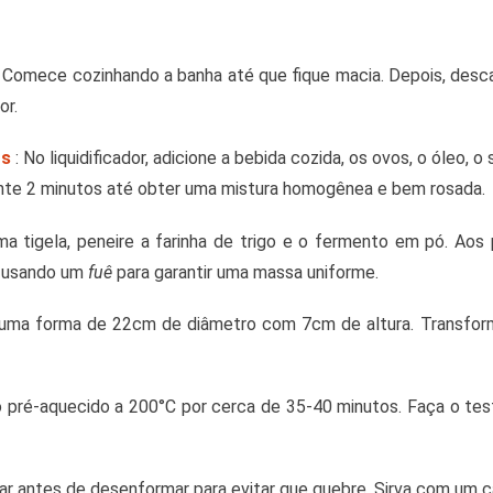
 Comece cozinhando a banha até que fique macia. Depois, des
or.
os
: No liquidificador, adicione a bebida cozida, os ovos, o óleo, o
te 2 minutos até obter uma mistura homogênea e bem rosada.
a tigela, peneire a farinha de trigo e o fermento em pó. Aos 
r, usando um
fuê
para garantir uma massa uniforme.
 uma forma de 22cm de diâmetro com 7cm de altura. Transform
 pré-aquecido a 200°C por cerca de 35-40 minutos. Faça o teste 
iar antes de desenformar para evitar que quebre. Sirva com um c