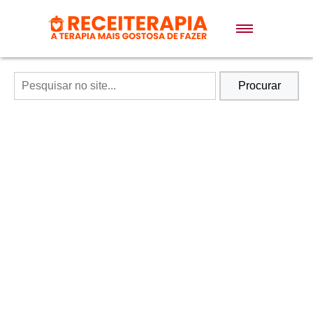
Doces e Sobremesas
Air Fryer
Procurar
Massas
Lanches
Bolos
Pães
Sopas