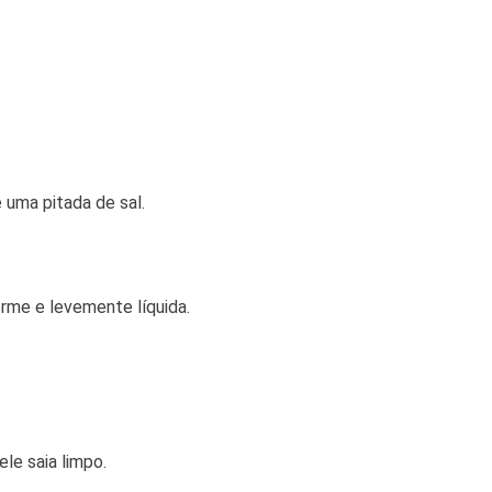
e uma pitada de sal.
orme e levemente líquida.
.
le saia limpo.