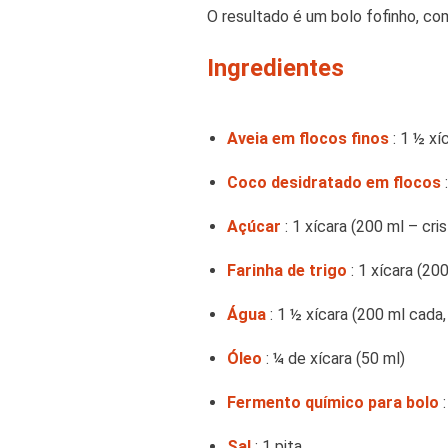
O resultado é um bolo fofinho, co
Ingredientes
Aveia em flocos finos
: 1 ½ xí
Coco desidratado em flocos
:
Açúcar
: 1 xícara (200 ml – cri
Farinha de trigo
: 1 xícara (20
Água
: 1 ½ xícara (200 ml cad
Óleo
: ¼ de xícara (50 ml)
Fermento químico para bolo
:
Sal
: 1 pita