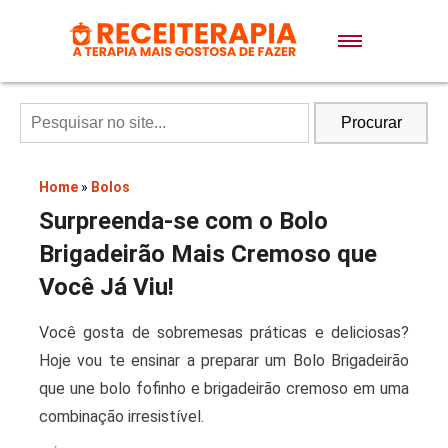
Doces e Sobremesas
Air Fryer
Procurar
Massas
Home
»
Bolos
Surpreenda-se com o Bolo
Lanches
Brigadeirão Mais Cremoso que
Você Já Viu!
Bolos
Você gosta de sobremesas práticas e deliciosas?
Hoje vou te ensinar a preparar um Bolo Brigadeirão
Pães
que une bolo fofinho e brigadeirão cremoso em uma
combinação irresistível.
Sopas