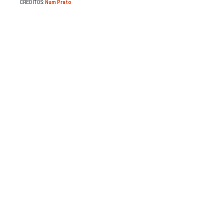
CRÉDITOS:
Num Prato
Saladas