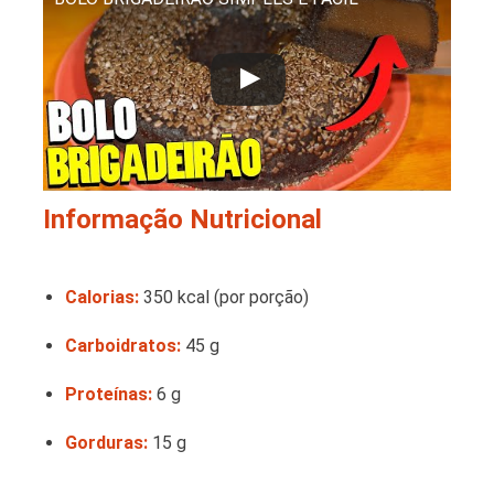
Informação Nutricional
Calorias:
350 kcal (por porção)
Carboidratos:
45 g
Proteínas:
6 g
Gorduras:
15 g