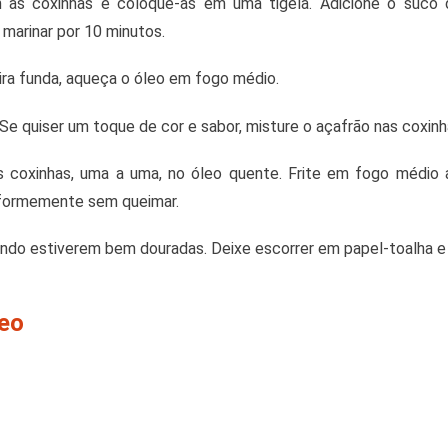
 as coxinhas e coloque-as em uma tigela. Adicione o suco 
marinar por 10 minutos.
eira funda, aqueça o óleo em fogo médio.
 Se quiser um toque de cor e sabor, misture o açafrão nas coxinha
s coxinhas, uma a uma, no óleo quente. Frite em fogo médio 
iformemente sem queimar.
uando estiverem bem douradas. Deixe escorrer em papel-toalha e 
deo