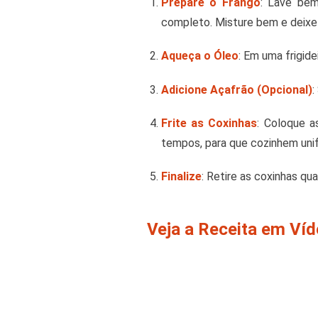
Prepare o Frango
: Lave bem
completo. Misture bem e deixe 
Aqueça o Óleo
: Em uma frigid
Adicione Açafrão (Opcional)
:
Frite as Coxinhas
: Coloque a
tempos, para que cozinhem un
Finalize
: Retire as coxinhas q
Veja a Receita em Ví