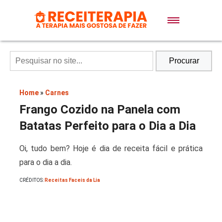
Doces e Sobremesas
Air Fryer
Procurar
Massas
Home
»
Carnes
Frango Cozido na Panela com
Lanches
Batatas Perfeito para o Dia a Dia
Oi, tudo bem? Hoje é dia de receita fácil e prática
Bolos
para o dia a dia.
CRÉDITOS:
Receitas Faceis da Lia
Pães
Sopas