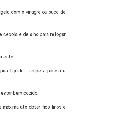
igela com o vinagre ou suco de
e cebola e de alho para refogar
emente.
prio líquido. Tampe a panela e
o estar bem cozido.
e máxima até obter fios finos e