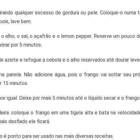
irando qualquer excesso de gordura ou pele. Coloque-o numa t
pois, lave bem.
 alho, o sal, o açafrão e o lemon pepper. Reserve um pouco d
inar por 5 minutos.
e azeite e refogue a cebola e o alho reservados até dourar lev
a panela. Não adicione água, pois o frango vai soltar seu pró
r 15 minutos.
por igual. Deixe por mais 5 minutos até o líquido secar e o frang
edeira: coloque o frango em uma tigela alta e bata na velocidad
ais desfiado ele ficará.
o é ponto para ser usado nas mais diversas receitas.