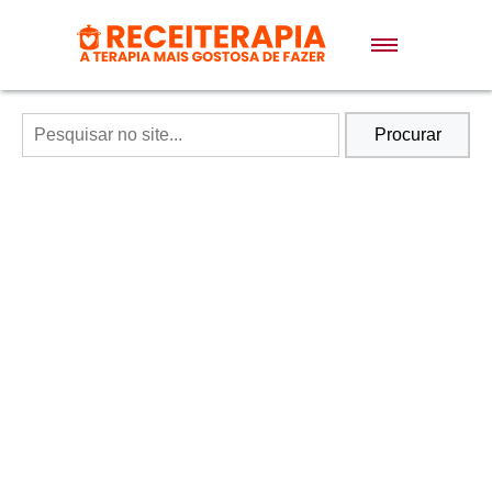
Doces e Sobremesas
Air Fryer
Procurar
Massas
Lanches
Bolos
Pães
Sopas