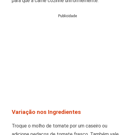
para que a carne cozinhe uniformemente.
Publicidade
Variação nos Ingredientes
Troque o molho de tomate por um caseiro ou
adicione pedaços de tomate fresco. Também vale