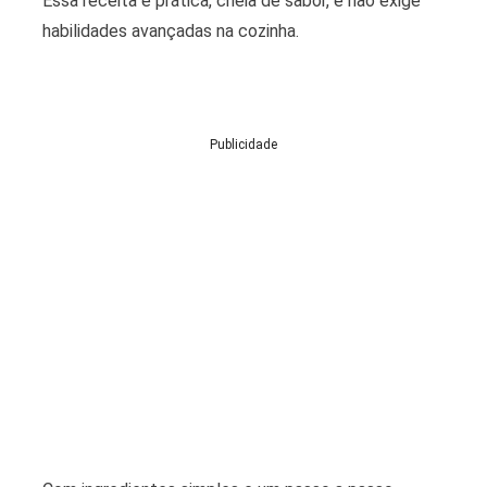
Essa receita é prática, cheia de sabor, e não exige
habilidades avançadas na cozinha.
Publicidade