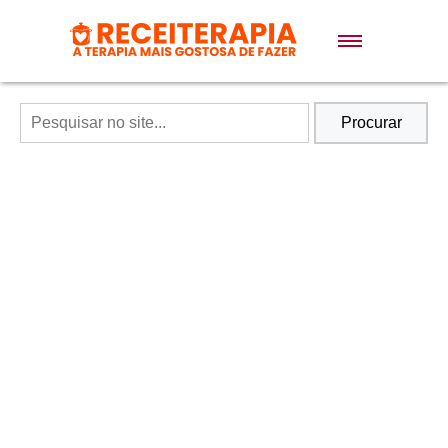
Doces e Sobremesas
Air Fryer
Procurar
Massas
Lanches
Bolos
Pães
Sopas