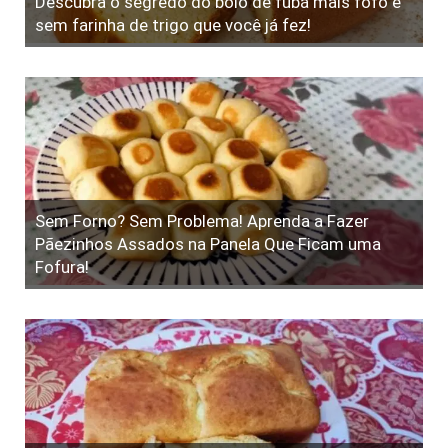
Descubra o segredo do bolo de fubá mais fofo e
sem farinha de trigo que você já fez!
Sem Forno? Sem Problema! Aprenda a Fazer
Pãezinhos Assados na Panela Que Ficam uma
Fofura!