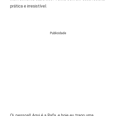
prática e irresistível.
Publicidade
Oi, pessoal! Aqui é a Rafa, e hoje eu trago uma