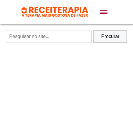
Doces e Sobremesas
Air Fryer
Procurar
Massas
Lanches
Bolos
Pães
Sopas