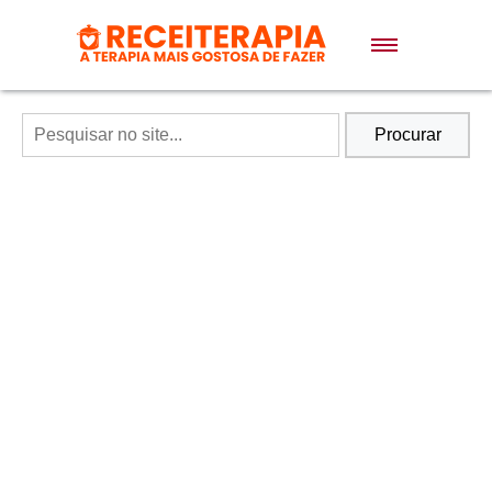
Doces e Sobremesas
Air Fryer
Procurar
Massas
Lanches
Bolos
Pães
Sopas