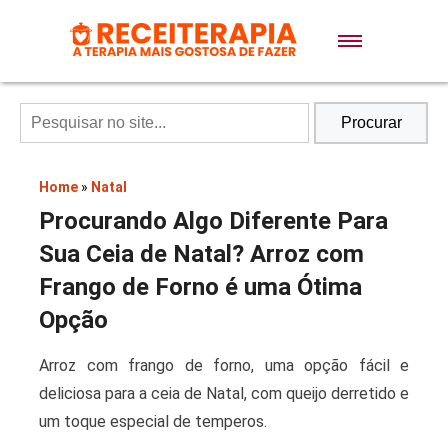
Doces e Sobremesas
Air Fryer
Procurar
Massas
Home
»
Natal
Procurando Algo Diferente Para
Lanches
Sua Ceia de Natal? Arroz com
Frango de Forno é uma Ótima
Bolos
Opção
Arroz com frango de forno, uma opção fácil e
Pães
deliciosa para a ceia de Natal, com queijo derretido e
um toque especial de temperos.
Sopas