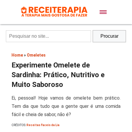
Doces e Sobremesas
Air Fryer
Procurar
Massas
Home
»
Omeletes
Experimente Omelete de
Lanches
Sardinha: Prático, Nutritivo e
Muito Saboroso
Bolos
Ei, pessoal! Hoje vamos de omelete bem prático.
Tem dia que tudo que a gente quer é uma comida
Pães
fácil e cheia de sabor, não é?
CRÉDITOS:
Receitas Faceis da Lia
Sopas