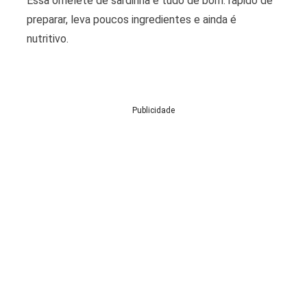
Essa omelete de sardinha é tudo de bom: rápido de
preparar, leva poucos ingredientes e ainda é
nutritivo.
Publicidade