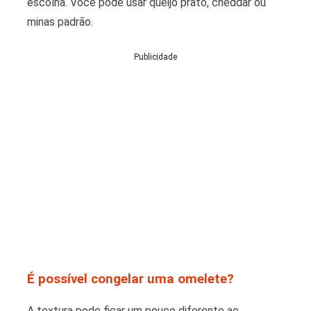
escolha. Você pode usar queijo prato, cheddar ou
minas padrão.
Publicidade
É possível congelar uma omelete?
A textura pode ficar um pouco diferente ao