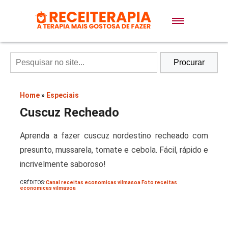
Doces e Sobremesas
Air Fryer
Procurar
Massas
Home
»
Especiais
Cuscuz Recheado
Lanches
Aprenda a fazer cuscuz nordestino recheado com
presunto, mussarela, tomate e cebola. Fácil, rápido e
Bolos
incrivelmente saboroso!
CRÉDITOS:
Canal receitas economicas vilmasoa Foto receitas
Pães
economicas vilmasoa
Sopas